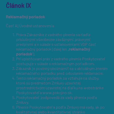
Článok IX
Reklamačný poriadok
Časť A) Úvodné ustanovenia
Práva Zákazníka z vadného plnenia sa riadia
príslušnými všeobecne záväznými právnymi
predpismi a v súlade s ustanoveniami VOP časť
reklamačný poriadok (ďalej len „
reklamačný
poriadok
“).
Pri uplatňovaní práv z vadného plnenia Poskytovateľ
postupuje v súlade s reklamačným poriadkom.
Zákazník je povinný oboznámiť sa s aktuálnym znením
reklamačného poriadku pred odoslaním reklamácie.
Tento reklamačný poriadok sa vzťahuje na služby,
ktoré sú predmetom Zmluvy uzavretej
prostredníctvom uzavretej na diaľku na webstránke
Poskytovateľa www.pokojno.sk.
Poskytovateľ zodpovedá za vady plnenia podľa
Zmluvy.
Plnenie Poskytovateľa podľa Zmluvy má vady, ak po
kvalitatívnej alebo kvantitatívnej stránke