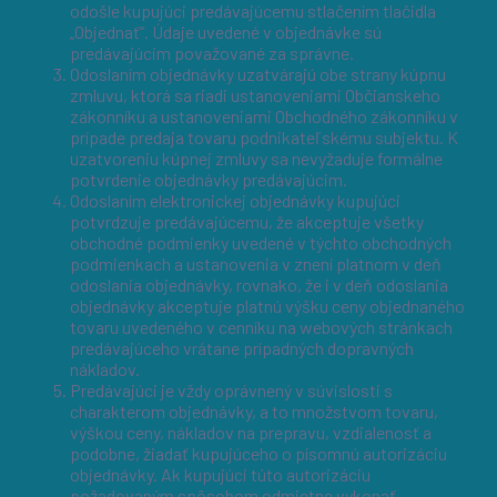
odošle kupujúci predávajúcemu stlačením tlačidla
„Objednať”. Údaje uvedené v objednávke sú
predávajúcim považované za správne.
Odoslaním objednávky uzatvárajú obe strany kúpnu
zmluvu, ktorá sa riadi ustanoveniami Občianskeho
zákonníku a ustanoveniami Obchodného zákonníku v
prípade predaja tovaru podnikateľskému subjektu. K
uzatvoreniu kúpnej zmluvy sa nevyžaduje formálne
potvrdenie objednávky predávajúcim.
Odoslaním elektronickej objednávky kupujúci
potvrdzuje predávajúcemu, že akceptuje všetky
obchodné podmienky uvedené v týchto obchodných
podmienkach a ustanovenia v znení platnom v deň
odoslania objednávky, rovnako, že i v deň odoslania
objednávky akceptuje platnú výšku ceny objednaného
tovaru uvedeného v cenníku na webových stránkach
predávajúceho vrátane prípadných dopravných
nákladov.
Predávajúci je vždy oprávnený v súvislosti s
charakterom objednávky, a to množstvom tovaru,
výškou ceny, nákladov na prepravu, vzdialenosť a
podobne, žiadať kupujúceho o písomnú autorizáciu
objednávky. Ak kupujúci túto autorizáciu
požadovaným spôsobom odmietne vykonať,