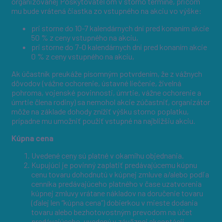
organizovanej Poskytovateľom v storno termíne, pričom
mu bude vrátená čiastka zo vstupného na akciu vo výške:
pri storne do 10-7 kalendárnych dní pred konaním akcie
50 % z ceny vstupného na akciu,
pri storne do 7-0 kalendárnych dní pred konaním akcie
0 % z ceny vstupného na akciu,
Ak účastník preukáže písomným potvrdením, že z vážnych
dôvodov (vážne ochorenie, ústavné liečenie, živelná
pohroma, vojenské povinnosti, úmrtie, vážne ochorenie a
úmrtie člena rodiny) sa nemohol akcie zúčastniť, organizátor
môže na základe dohody znížiť výšku storno poplatku,
prípadne mu umožniť použiť vstupné na najbližšiu akciu.
Kúpna cena
Uvedené ceny sú platné v okamihu objednania.
Kupujúci je povinný zaplatiť predávajúcemu kúpnu
cenu tovaru dohodnutú v kúpnej zmluve a/alebo podľa
cenníka predávajúceho platného v čase uzatvorenia
kúpnej zmluvy vrátane nákladov na doručenie tovaru
(ďalej len “kúpna cena”) dobierkou v mieste dodania
tovaru alebo bezhotovostným prevodom na účet
predávajúceho, uvedený v záväznej akceptácii