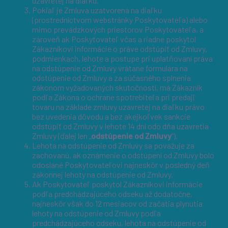
uzavretej na diaľku.
Pokiaľ je Zmluva uzatvorená na diaľku
(prostredníctvom webstránky Poskytovateľa) alebo
mimo prevádzkových priestorov Poskytovateľa, a
zároveň ak Poskytovateľ včas a riadne poskytol
Zákazníkovi informácie o práve odstúpiť od Zmluvy,
podmienkach, lehote a postupe pri uplatňovaní práva
na odstúpenie od Zmluvy vrátane formulára na
odstúpenie od Zmluvy a za súčasného splnenia
zákonom vyžadovaných skutočností, má Zákazník
podľa Zákona o ochrane spotrebiteľa pri predaji
tovaru na základe zmluvy uzavretej na diaľku právo
bez uvedenia dôvodu a bez akejkoľvek sankcie
odstúpiť od Zmluvy v lehote 14 dní odo dňa uzavretia
Zmluvy (ďalej len „
odstúpenie od Zmluvy
“).
Lehota na odstúpenie od Zmluvy sa považuje za
zachovanú, ak oznámenie o odstúpení od Zmluvy bolo
odoslané Poskytovateľovi najneskôr v posledný deň
zákonnej lehoty na odstúpenie od Zmluvy.
Ak Poskytovateľ poskytol Zákazníkovi informácie
podľa predchádzajúceho odseku až dodatočne,
najneskôr však do 12 mesiacov od začatia plynutia
lehoty na odstúpenie od Zmluvy podľa
predchádzajúceho odseku, lehota na odstúpenie od