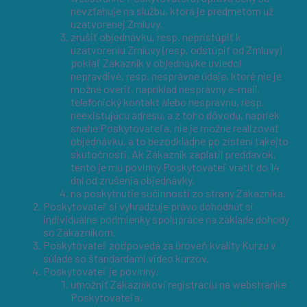
nevzťahuje na službu, ktorá je predmetom už
uzatvorenej Zmluvy,
zrušiť objednávku, resp. nepristúpiť k
uzatvoreniu Zmluvy (resp. odstúpiť od Zmluvy)
pokiaľ Zákazník v objednávke uviedol
nepravdivé, resp. nesprávne údaje, ktoré nie je
možné overiť, napríklad nesprávny e-mail,
telefonický kontakt alebo nesprávnu, resp.
neexistujúcu adresu, a z toho dôvodu, napriek
snahe Poskytovateľa, nie je možné realizovať
objednávku, a to bezodkladne po zistení takejto
skutočnosti. Ak Zákazník zaplatil preddavok,
tento je mu povinný Poskytovateľ vrátiť do 14
dní od zrušenia objednávky.
na poskytnutie súčinnosti zo strany Zákazníka.
Poskytovateľ si vyhradzuje právo dohodnúť si
individuálne podmienky spolupráce na základe dohody
so Zákazníkom.
Poskytovateľ zodpovedá za úroveň kvality Kurzu v
súlade so štandardami video kurzov.
Poskytovateľ je povinný:
umožniť Zákazníkovi registráciu na webstránke
Poskytovateľa,