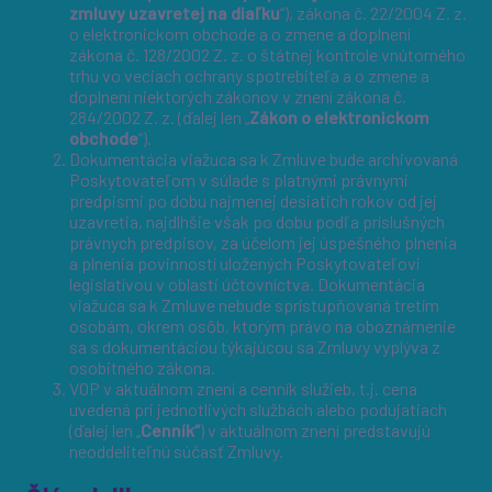
zmluvy uzavretej na diaľku
“), zákona č. 22/2004 Z. z.
o elektronickom obchode a o zmene a doplnení
zákona č. 128/2002 Z. z. o štátnej kontrole vnútorného
trhu vo veciach ochrany spotrebiteľa a o zmene a
doplnení niektorých zákonov v znení zákona č.
284/2002 Z. z. (ďalej len „
Zákon o elektronickom
obchode
“).
Dokumentácia viažuca sa k Zmluve bude archivovaná
Poskytovateľom v súlade s platnými právnymi
predpismi po dobu najmenej desiatich rokov od jej
uzavretia, najdlhšie však po dobu podľa príslušných
právnych predpisov, za účelom jej úspešného plnenia
a plnenia povinností uložených Poskytovateľovi
legislatívou v oblasti účtovníctva. Dokumentácia
viažuca sa k Zmluve nebude sprístupňovaná tretím
osobám, okrem osôb, ktorým právo na oboznámenie
sa s dokumentáciou týkajúcou sa Zmluvy vyplýva z
osobitného zákona.
VOP v aktuálnom znení a cenník služieb, t.j. cena
uvedená pri jednotlivých službách alebo podujatiach
(ďalej len „
Cenník“
) v aktuálnom znení predstavujú
neoddeliteľnú súčasť Zmluvy.