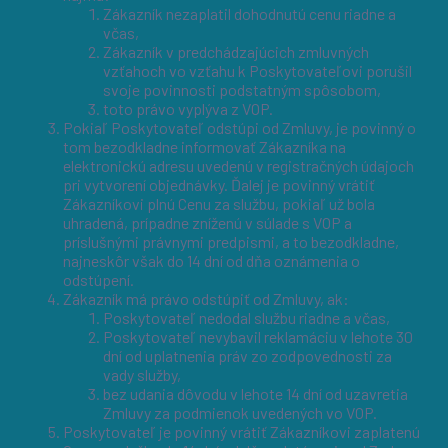
Zákazník nezaplatil dohodnutú cenu riadne a
včas,
Zákazník v predchádzajúcich zmluvných
vzťahoch vo vzťahu k Poskytovateľovi porušil
svoje povinnosti podstatným spôsobom,
toto právo vyplýva z VOP.
Pokiaľ Poskytovateľ odstúpi od Zmluvy, je povinný o
tom bezodkladne informovať Zákazníka na
elektronickú adresu uvedenú v registračných údajoch
pri vytvorení objednávky. Ďalej je povinný vrátiť
Zákazníkovi plnú Cenu za službu, pokiaľ už bola
uhradená, prípadne zníženú v súlade s VOP a
príslušnými právnymi predpismi, a to bezodkladne,
najneskôr však do 14 dní od dňa oznámenia o
odstúpení.
Zákazník má právo odstúpiť od Zmluvy, ak:
Poskytovateľ nedodal službu riadne a včas,
Poskytovateľ nevybavil reklamáciu v lehote 30
dní od uplatnenia práv zo zodpovednosti za
vady služby,
bez udania dôvodu v lehote 14 dní od uzavretia
Zmluvy za podmienok uvedených vo VOP.
Poskytovateľ je povinný vrátiť Zákazníkovi zaplatenú