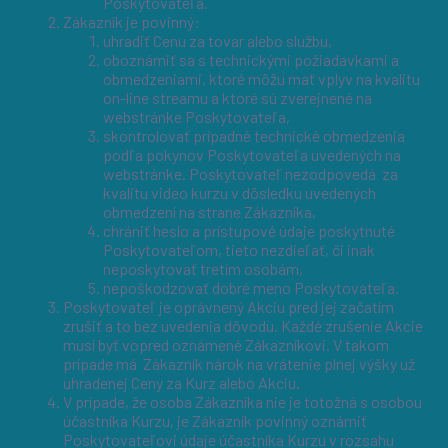
Poskytovateľa.
Zákazník je povinný:
uhradiť Cenu za tovar alebo službu,
oboznámiť sa s technickými požiadavkami a
obmedzeniami, ktoré môžu mať vplyv na kvalitu
on-line streamu a ktoré sú zverejnené na
webstránke Poskytovateľa,
skontrolovať prípadné technické obmedzenia
podľa pokynov Poskytovateľa uvedených na
webstránke. Poskytovateľ nezodpovedá za
kvalitu video kurzu v dôsledku uvedených
obmedzení na strane Zákazníka,
chrániť heslo a prístupové údaje poskytnuté
Poskytovateľom, tieto nezdieľať, či inak
neposkytovať tretím osobám,
nepoškodzovať dobré meno Poskytovateľa.
Poskytovateľ je oprávnený Akciu pred jej začatím
zrušiť a to bez uvedenia dôvodu. Každé zrušenie Akcie
musí byť vopred oznámené Zákazníkovi. V takom
prípade má Zákazník nárok na vrátenie plnej výšky už
uhradenej Ceny za Kurz alebo Akciu.
V prípade, že osoba Zákazníka nie je totožná s osobou
účastníka Kurzu, je Zákazník povinný oznámiť
Poskytovateľovi údaje účastníka Kurzu v rozsahu