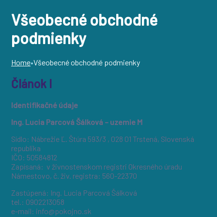
Všeobecné obchodné
podmienky
Home
•
Všeobecné obchodné podmienky
Článok I
Identifikačné údaje
Ing. Lucia Parcová Šálková – uzemie M
Sídlo: Nábrežie Ľ. Štúra 593/3 , 028 01 Trstená, Slovenská
republika
IČO: 50584812
Zapísaná: v živnostenskom registri Okresného úradu
Námestovo, č. živ. registra: 560-22370
Zastúpená: Ing. Lucia Parcová Šálková
tel.: 0902213058
e-mail: info@pokojno.sk