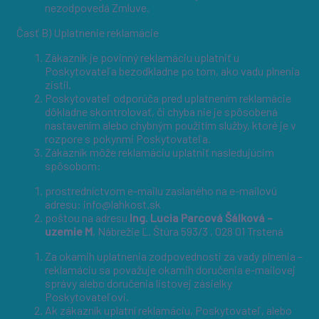
nezodpovedá Zmluve.
Časť B) Uplatnenie reklamácie
Zákazník je povinný reklamáciu uplatniť u
Poskytovateľa bezodkladne po tom, ako vadu plnenia
zistil.
Poskytovateľ odporúča pred uplatnením reklamácie
dôkladne skontrolovať, či chyba nie je spôsobená
nastavením alebo chybným použitím služby, ktoré je v
rozpore s pokynmi Poskytovateľa.
Zákazník môže reklamáciu uplatniť nasledujúcim
spôsobom:
prostredníctvom e-mailu zaslaného na e-mailovú
adresu: info@lahkost.sk
poštou na adresu
Ing. Lucia Parcová Šálková –
uzemie M
, Nábrežie Ľ. Štúra 593/3 , 028 01 Trstená
Za okamih uplatnenia zodpovednosti za vady plnenia –
reklamáciu sa považuje okamih doručenia e-mailovej
správy alebo doručenia listovej zásielky
Poskytovateľovi.
Ak zákazník uplatní reklamáciu, Poskytovateľ, alebo