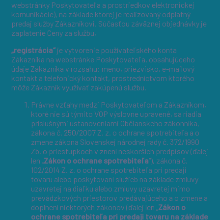
webstránky Poskytovateľa a prostriedkov elektronickej
komunikácie), na základe ktorej je realizovaný odplatný
predaj služby Zákazníkovi. Súčasťou záväznej objednávky je
zaplatenie Ceny za službu,
„registrácia“
je vytvorenie používateľského konta
Zákazníka na webstránke Poskytovateľa, obsahujúceho
údaje Zákazníka v rozsahu: meno, priezvisko, e-mailový
kontakt a telefonický kontakt, prostredníctvom ktorého
môže Zákazník využívať zakúpenú službu.
Právne vzťahy medzi Poskytovateľom a Zákazníkom,
ktoré nie sú týmito VOP výslovne upravené, sa riadia
príslušnými ustanoveniami Občianskeho zákonníka,
zákona č. 250/2007 Z. z. o ochrane spotrebiteľa a o
zmene zákona Slovenskej národnej rady č. 372/1990
Zb. o priestupkoch v znení neskorších predpisov (ďalej
len „
Zákon o
ochrane spotrebiteľa
“), zákona č.
102/2014 Z. z. o ochrane spotrebiteľa pri predaji
tovaru alebo poskytovaní služieb na základe zmluvy
uzavretej na diaľku alebo zmluvy uzavretej mimo
prevádzkových priestorov predávajúceho a o zmene a
doplnení niektorých zákonov (ďalej len „
Zákon o
ochrane spotrebiteľa pri predaji tovaru na základe