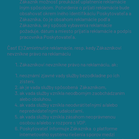
Zákazník možnosť preukázať uplatnenie reklamácie
iným spôsobom. Potvrdenie o prijatí reklamácie bude
obsahovať okrem iného identifikáciu Poskytovateľa a
Zákazníka, čo je obsahom reklamácie podľa
Zákazníka, aký spôsob vybavenia reklamácie
požaduje, dátum a miesto prijatia reklamácie a podpis
pracovníka Poskytovateľa.
Časť E) Zamietnutie reklamácie, resp. kedy Zákazníkovi
nevznikne právo na reklamáciu
Zákazníkovi nevznikne právo na reklamáciu, ak:
neoznámi zjavné vady služby bezodkladne po ich
zistení,
ak je vada služby spôsobená Zákazníkom,
ak vada služby vznikla neodborným zaobchádzaním
alebo obsluhou,
ak vada služby vznikla neodvrátiteľnými a/alebo
nepredvídateľnými udalosťami,
ak vada služby vznikla zásahom neoprávnenou
osobou a/alebo v rozpore s VOP.
Poskytovateľ informuje Zákazníka o platforme
internetového systému riešenia sporov medzi