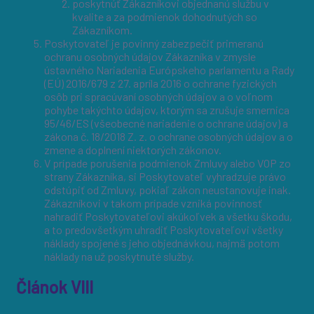
poskytnúť Zákazníkovi objednanú službu v
kvalite a za podmienok dohodnutých so
Zákazníkom.
Poskytovateľ je povinný zabezpečiť primeranú
ochranu osobných údajov Zákazníka v zmysle
ústavného Nariadenia Európskeho parlamentu a Rady
(EÚ) 2016/679 z 27. apríla 2016 o ochrane fyzických
osôb pri spracúvaní osobných údajov a o voľnom
pohybe takýchto údajov, ktorým sa zrušuje smernica
95/46/ES (všeobecné nariadenie o ochrane údajov) a
zákona č. 18/2018 Z. z. o ochrane osobných údajov a o
zmene a doplnení niektorých zákonov.
V prípade porušenia podmienok Zmluvy alebo VOP zo
strany Zákazníka, si Poskytovateľ vyhradzuje právo
odstúpiť od Zmluvy, pokiaľ zákon neustanovuje inak.
Zákazníkovi v takom prípade vzniká povinnosť
nahradiť Poskytovateľovi akúkoľvek a všetku škodu,
a to predovšetkým uhradiť Poskytovateľovi všetky
náklady spojené s jeho objednávkou, najmä potom
náklady na už poskytnuté služby.
Článok VIII