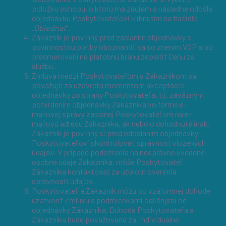
položku eshopu, o ktorú má záujem a následne odošle
objednávku Poskytovateľovi kliknutím na tlačidlo
„
Objednať
“.
Zákazník je povinný pred zaslaním objednávky s
povinnosťou platby oboznámiť sa so znením VOP a po
presmerovaní na platobnú bránu zaplatiť Cenu za
službu.
Zmluva medzi Poskytovateľom a Zákazníkom sa
považuje za uzavretú momentom akceptácie
objednávky zo strany Poskytovateľa, t.j. záväzným
potvrdením objednávky Zákazníka vo forme e-
mailovej správy zaslanej Poskytovateľom na e-
mailovú adresu Zákazníka, ak nebolo dohodnuté inak.
Zákazník je povinný si pred odoslaním objednávky
Poskytovateľovi skontrolovať správnosť vložených
údajov. V prípade podozrenia na nesprávne uvedené
osobné údaje Zákazníka, môže Poskytovateľ
Zákazníka kontaktovať za účelom overenia
správnosti údajov.
Poskytovateľ a Zákazník môžu po vzájomnej dohode
uzatvoriť Zmluvu s podmienkami odlišnými od
objednávky Zákazníka. Dohoda Poskytovateľa a
Zákazníka bude považovaná za individuálne