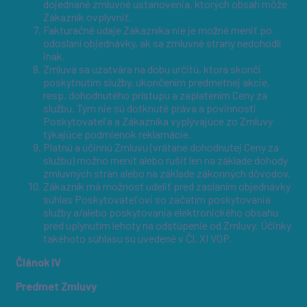
dojednané zmluvné ustanovenia, ktorých obsah môže
Zákazník ovplyvniť.
Fakturačné údaje Zákazníka nie je možné meniť po
odoslaní objednávky, ak sa zmluvné strany nedohodli
inak.
Zmluva sa uzatvára na dobu určitú, ktorá skončí
poskytnutím služby, ukončením predmetnej akcie,
resp. dohodnutého prístupu a zaplatením Ceny za
službu. Tým nie sú dotknuté práva a povinnosti
Poskytovateľa a Zákazníka vyplývajúce zo Zmluvy
týkajúce podmienok reklamácie.
Platnú a účinnú Zmluvu (vrátane dohodnutej Ceny za
službu) možno meniť alebo rušiť len na základe dohody
zmluvných strán alebo na základe zákonných dôvodov.
Zákazník má možnosť udeliť pred zaslaním objednávky
súhlas Poskytovateľovi so začatím poskytovania
služby a/alebo poskytovania elektronického obsahu
pred uplynutím lehoty na odstúpenie od Zmluvy. Účinky
takéhoto súhlasu sú uvedené v Čl. XI VOP.
Článok IV
Predmet Zmluvy