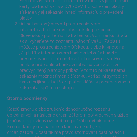
Electron, Mastercard a Maestro. Stačí ak vpíšete číslo
karty, platnosť karty a CVC/CVV. Po schválení platby
získate vy aj zákazník ihneď informáciu o prevedení
platby.
Online bankový prevod prostredníctvom
internetového bankovníctva je k dispozícii pre
Slovenskú sporiteľňu, Tatra banku, VÚB Banku. Stačí
ak si vyberiete zo zoznamu bánk tú vašu. Zaplatiť
môžete prostredníctvom QR kódu, alebo kliknete na
„Zaplatiť v internetovom bankovníctve“ a budete
presmerovaní do internetového bankovníctva. Po
prihlásení do online bankovníctva sa vám zobrazí
predvyplnený platobný príkaz. V tomto príkaze nemá
zákazník možnosť meniť čiastku, variabilní symbol ani
banku prijímateľa. Po zaplatení dôjde k presmerovaniu
zákazníka späť do e-shopu.
Storno podmienky
Každú zmenu alebo zrušenie dohodnutého rozsahu
objednaných a následne organizátorom potvrdených služieb
je účastník povinný oznámiť organizátorovi písomne.
Komunikačným kanálom sú kontaktné údaje na
organizátora. Účastník má právo stornovať účasť na akcii