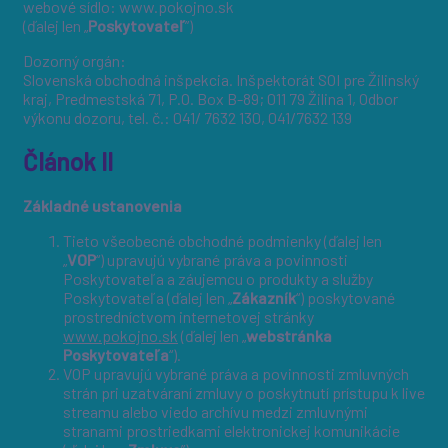
webové sídlo: www.pokojno.sk
(ďalej len „
Poskytovateľ
”)
Dozorný orgán:
Slovenská obchodná inšpekcia. Inšpektorát SOI pre Žilinský
kraj, Predmestská 71, P.O. Box B-89; 011 79 Žilina 1, Odbor
výkonu dozoru, tel. č.: 041/ 7632 130, 041/7632 139
Článok II
Základné ustanovenia
Tieto všeobecné obchodné podmienky (ďalej len
„
VOP
“) upravujú vybrané práva a povinnosti
Poskytovateľa a záujemcu o produkty a služby
Poskytovateľa (ďalej len „
Zákazník
“) poskytované
prostredníctvom internetovej stránky
www.pokojno.sk
(ďalej len „
webstránka
Poskytovateľa
“).
VOP upravujú vybrané práva a povinnosti zmluvných
strán pri uzatváraní zmluvy o poskytnutí prístupu k live
streamu alebo viedo archívu medzi zmluvnými
stranami prostriedkami elektronickej komunikácie