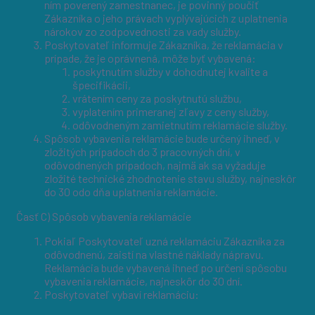
ním poverený zamestnanec, je povinný poučiť
Zákazníka o jeho právach vyplývajúcich z uplatnenia
nárokov zo zodpovednosti za vady služby.
Poskytovateľ informuje Zákazníka, že reklamácia v
prípade, že je oprávnená, môže byť vybavená:
poskytnutím služby v dohodnutej kvalite a
špecifikácii,
vrátením ceny za poskytnutú službu,
vyplatením primeranej zľavy z ceny služby,
odôvodneným zamietnutím reklamácie služby.
Spôsob vybavenia reklamácie bude určený ihneď, v
zložitých prípadoch do 3 pracovných dní, v
odôvodnených prípadoch, najmä ak sa vyžaduje
zložité technické zhodnotenie stavu služby, najneskôr
do 30 odo dňa uplatnenia reklamácie.
Časť C) Spôsob vybavenia reklamácie
Pokiaľ Poskytovateľ uzná reklamáciu Zákazníka za
odôvodnenú, zaistí na vlastné náklady nápravu.
Reklamácia bude vybavená ihneď po určení spôsobu
vybavenia reklamácie, najneskôr do 30 dní.
Poskytovateľ vybaví reklamáciu: