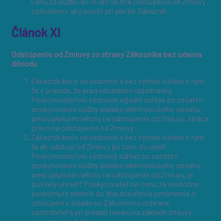
Cenu za službu do 14 dní od dňa odstúpenia od Zmluvy
spôsobom, aký použil pri platbe Zákazník.
Článok XI
Odstúpenie od Zmluvy zo strany Zákazníka bez udania
dôvodu
Zákazník berie na vedomie a bez výhrad súhlasí s tým,
že v prípade, že pred odoslaním objednávky
Poskytovateľovi výslovne vyjadril súhlas so začatím
poskytovania služby a/alebo elektronického obsahu
pred uplynutím lehoty na odstúpenie od Zmluvy, stráca
právo na odstúpenie od Zmluvy .
Zákazník berie na vedomie a bez výhrad súhlasí s tým,
že ak odstúpi od Zmluvy po tom, čo udelil
Poskytovateľovi výslovný súhlas so začatím
poskytovania služby a/alebo elektronického obsahu
pred uplynutím lehoty na odstúpenie od Zmluvy, je
povinný uhradiť Poskytovateľovi cenu za skutočne
poskytnuté plnenie do dňa doručenia oznámenia o
odstúpení v súlade so Zákonom o ochrane
spotrebiteľa pri predaji tovaru na základe zmluvy