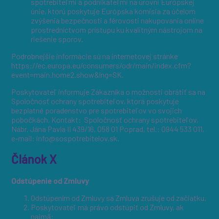
spotrebiteľmi a podnikateľmi na úrovni Európskej
únie, ktorú poskytuje Európska komisia za účelom
zvýšenia bezpečnosti a férovosti nakupovania online
prostredníctvom prístupu ku kvalitným nástrojom na
riešenie sporov.
Podrobnejšie informácie sú na internetovej stránke
https://ec.europa.eu/consumers/odr/main/index.cfm?
event=main.home2.show&lng=SK.
Poskytovateľ informuje Zákazníka o možnosti obrátiť sa na
Spoločnosť ochrany spotrebiteľov, ktorá poskytuje
bezplatné poradenstvo pre spotrebiteľov vo svojich
pobočkách. Kontakt: Spoločnosť ochrany spotrebiteľov,
Nábr. Jána Pavla II 439/16, 058 01 Poprad, tel.: 0944 533 011,
e-mail: info@sospotrebitelov.sk.
Článok X
Odstúpenie od Zmluvy
Odstúpením od Zmluvy sa Zmluva zrušuje od začiatku.
Poskytovateľ má právo odstúpiť od Zmluvy, ak
najmä: