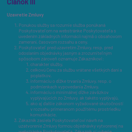
Článok III
Uzavretie Zmluvy
Ponukou služby sa rozumie služba ponúkaná
Poskytovateľom na webstránke Poskytovateľa s
uvedením základných informácií najmä o obsahovom
zameraní, časovom rozsahu a ceny.
Poskytovateľ pred uzavretím Zmluvy, resp. pred
odoslaním objednávky jasným a zrozumiteľným
spôsobom zároveň oznamuje Zákazníkovi:
charakter služby,
celkovú Cenu za službu vrátane všetkých daní a
poplatkov,
informáciu o dĺžke trvania Zmluvy, resp. o
podmienkach vypovedania Zmluvy,
informáciu o minimálnej dĺžke záväzkov
vyplývajúcich zo Zmluvy, ak takéto vyplývajú,
ako aj ďalšie zákonom vyžadované skutočnosti
v rozsahu primeranom použitému prostriedku
komunikácie.
Zákazník zasiela Poskytovateľovi návrh na
uzatvorenie Zmluvy formou objednávky vytvorenej na
webstránke Poskytovateľa. Zákazník si vyberie