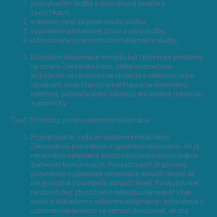
poskytnutím služby v dohodnutej kvalite a
špecifikácii,
vrátením ceny za poskytnutú službu,
vyplatením primeranej zľavy z ceny služby,
odôvodneným zamietnutím reklamácie služby.
Dôvodom reklamácie nemôžu byť technické problémy
na strane Zákazníka (napr. slabé internetové
pripojenie, nesprávna manipulácia s elektronickým
obsahom, nedostatočná konfigurácia mobilného
telefónu, počítača alebo tabletu), ani učebné materiály
a pomôcky.
Časť D) Postup pri/po uplatnení reklamácie
Poskytovateľ vydá pri uplatnení reklamácie
Zákazníkovi potvrdenie o uplatnení reklamácie. Ak je
reklamácia uplatnená prostredníctvom prostriedkov
diaľkovej komunikácie, Poskytovateľ je povinný
potvrdenie o uplatnení reklamácie doručiť ihneď; ak
nie je možné potvrdenie doručiť ihneď, Poskytovateľ
ho doručí bez zbytočného odkladu, najneskôr však
spolu s dokladom o vybavení reklamácie; potvrdenie o
uplatnení reklamácie sa nemusí doručovať, ak má