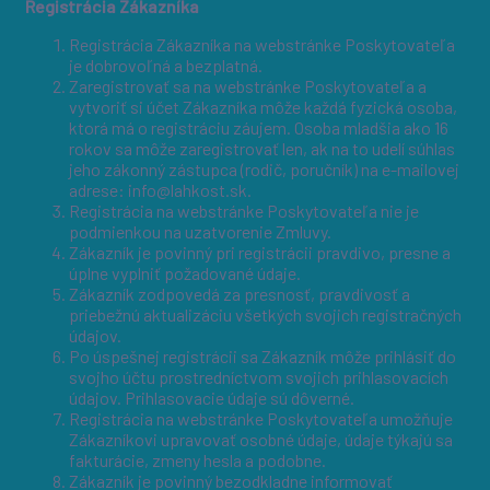
Registrácia Zákazníka
Registrácia Zákazníka na webstránke Poskytovateľa
je dobrovoľná a bezplatná.
Zaregistrovať sa na webstránke Poskytovateľa a
vytvoriť si účet Zákazníka môže každá fyzická osoba,
ktorá má o registráciu záujem. Osoba mladšia ako 16
rokov sa môže zaregistrovať len, ak na to udelí súhlas
jeho zákonný zástupca (rodič, poručník) na e-mailovej
adrese: info@lahkost.sk.
Registrácia na webstránke Poskytovateľa nie je
podmienkou na uzatvorenie Zmluvy.
Zákazník je povinný pri registrácii pravdivo, presne a
úplne vyplniť požadované údaje.
Zákazník zodpovedá za presnosť, pravdivosť a
priebežnú aktualizáciu všetkých svojich registračných
údajov.
Po úspešnej registrácii sa Zákazník môže prihlásiť do
svojho účtu prostredníctvom svojich prihlasovacích
údajov. Prihlasovacie údaje sú dôverné.
Registrácia na webstránke Poskytovateľa umožňuje
Zákazníkovi upravovať osobné údaje, údaje týkajú sa
fakturácie, zmeny hesla a podobne.
Zákazník je povinný bezodkladne informovať