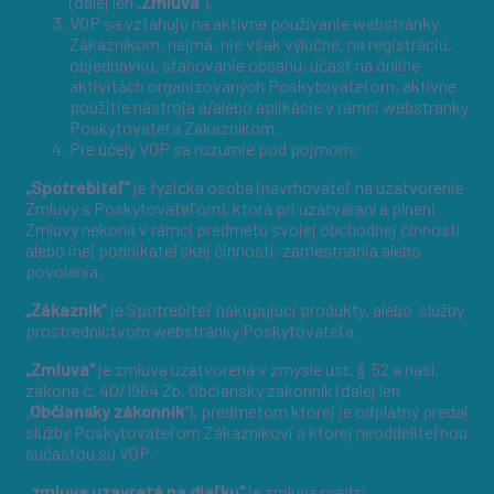
(ďalej len „
Zmluva
”).
VOP sa vzťahujú na aktívne používanie webstránky
Zákazníkom, najmä, nie však výlučne, na registráciu,
objednávku, sťahovanie obsahu, účasť na online
aktivitách organizovaných Poskytovateľom, aktívne
použitie nástroja a/alebo aplikácie v rámci webstránky
Poskytovateľa Zákazníkom.
Pre účely VOP sa rozumie pod pojmom:
„Spotrebiteľ“
je fyzická osoba (navrhovateľ na uzatvorenie
Zmluvy s Poskytovateľom), ktorá pri uzatváraní a plnení
Zmluvy nekoná v rámci predmetu svojej obchodnej činnosti
alebo inej podnikateľskej činnosti, zamestnania alebo
povolania,
„Zákazník“
je Spotrebiteľ nakupujúci produkty, alebo služby
prostredníctvom webstránky Poskytovateľa,
„Zmluva“
je zmluva uzatvorená v zmysle ust. § 52 a nasl.
zákona č. 40/1964 Zb. Občiansky zákonník (ďalej len
„
Občiansky zákonník
“), predmetom ktorej je odplatný predaj
služby Poskytovateľom Zákazníkovi a ktorej neoddeliteľnou
súčasťou sú VOP,
„zmluva uzavretá na diaľku“
je zmluva medzi