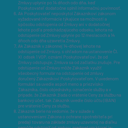
Zmluvy uplynie po 14 dňoch odo dňa, keď
Poskytovateľ dodatočne splnil informačnú povinnosť.
Ak Poskytovateľ neposkytol Zákazníkovi zákonom
vyžadované informácie týkajúce sa možnosti a
spôsobu odstúpenia od Zmluvy ani v dodatočnej
lehote podľa predchádzajúceho odseku, lehota na
odstúpenie od Zmluvy uplynie po 12 mesiacoch a 14
dňoch odo dňa uzavretia Zmluvy.
Ak Zákazník v zákonnej 14-dňovej lehote na
odstúpenie od Zmluvy, s ohľadom na ustanovenie Čl.
XI odsek 1 VOP, oznámi Poskytovateľovi, že od
Zmluvy odstupuje, Zmluva sa od začiatku zrušuje. Pre
odstúpenie od Zmluvy môže Zákazník využiť
všeobecný formulár na odstúpenie od zmluvy
doručený Zákazníkovi Poskytovateľom. V uvedenom
formulári sa uvedie aspoň meno a priezvisko
Zákazníka, číslo objednávky, označenie služby a v
prípade, že Zákazník žiada o vrátenie Ceny za službu na
bankový účet, tak Zákazník uvedie číslo účtu (IBAN)
pre vrátenie Ceny za službu.
Zákazník berie na vedomie, že v súlade s
ustanoveniami Zákona o ochrane spotrebiteľa pri
predaji tovaru na základe zmluvy uzavretej na diaľku
nemôže odstúpiť od zmluvy, predmetom ktorej je: