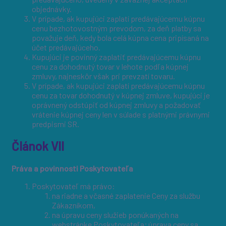
objednávky.
V prípade, ak kupujúci zaplatí predávajúcemu kúpnu
cenu bezhotovostným prevodom, za deň platby sa
považuje deň, kedy bola celá kúpna cena pripísaná na
účet predávajúceho.
Kupujúci je povinný zaplatiť predávajúcemu kúpnu
cenu za dohodnutý tovar v lehote podľa kúpnej
zmluvy, najneskôr však pri prevzatí tovaru.
V prípade, ak kupujúci zaplatí predávajúcemu kúpnu
cenu za tovar dohodnutý v kúpnej zmluve, kupujúci je
oprávnený odstúpiť od kúpnej zmluvy a požadovať
vrátenie kúpnej ceny len v súlade s platnými právnymi
predpismi SR.
Článok VII
Práva a povinnosti Poskytovateľa
Poskytovateľ má právo:
na riadne a včasné zaplatenie Ceny za službu
Zákazníkom,
na úpravu ceny služieb ponúkaných na
webstránke Poskytovateľa; úprava ceny sa