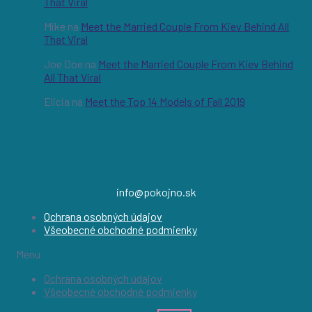
That Viral
Mike
na
Meet the Married Couple From Kiev Behind All
That Viral
Joe Doe
na
Meet the Married Couple From Kiev Behind
All That Viral
Elicia
na
Meet the Top 14 Models of Fall 2019
info@pokojno.sk
Ochrana osobných údajov
Všeobecné obchodné podmienky
Menu
Ochrana osobných údajov
Všeobecné obchodné podmienky