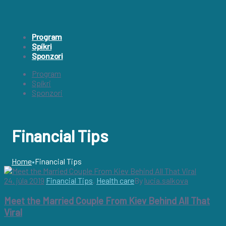
Program
Spíkri
Sponzori
Program
Spíkri
Sponzori
Financial Tips
Home
•
Financial Tips
Kategória:
24. júla 2019
Financial Tips
,
Health care
By
lucia.salkova
Financial
Meet the Married Couple From Kiev Behind All That
Tips
Viral